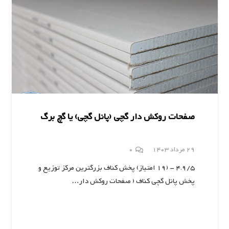
صفحات روکش ‌دار گچی (پانل گچی) یا گچ برگ
29 مرداد 1403
0
4.9/5 - (19 امتیاز) پخش کناف بزرگترین مرکز توزیع و
پخش پانل گچی کناف ( صفحات روکش ‌دار…