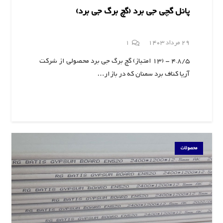
پانل گچی جی برد (گچ برگ جی برد)
دیدگاه
29 مرداد 1403
1
4.8/5 - (13 امتیاز) گچ برگ جی برد محصولی از شرکت
آریا کناف برد سمنان که در بازار…
محصولات