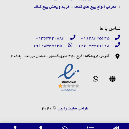
معرفی انواع پیچ های کناف – خرید و پخش پیچ کناف
تماس با ما
09363422883
09128345645
09128345645
026-34600198
آدرس فروشگاه : کرج ، 45 متری گلشهر ، خیابان برزنت ، پلاک 4
طراحی سایت رابین
© 2022