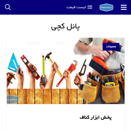
لیست قیمت
پانل کچی
محصولات
پخش ابزار کناف