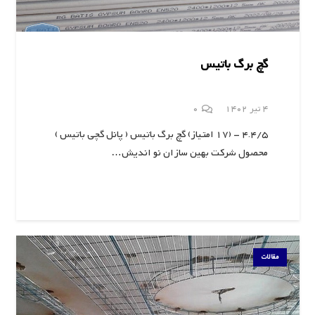
گچ برگ باتیس
4 تیر 1402
0
4.4/5 - (17 امتیاز) گچ برگ باتیس ( پانل گچی باتیس )
محصول شرکت بهین سازان نو اندیش…
مقالات