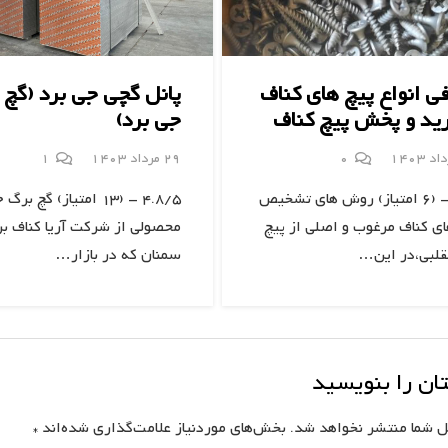
ی انواع پیچ های کناف
پانل گچی جی برد (گچ 
ید و پخش پیچ کناف
جی برد)
دیدگاه
0
29 مرداد 1403
1
5/5 - (6 امتیاز) روش های تشخیص
4.8/5 - (13 امتیاز) گچ ب
ای کناف مرغوب و اصلی از پیچ
محصولی از شرکت آریا کناف بر
قلبی،در این…
سمنان که در بازار…
ان را بنویسید
ل شما منتشر نخواهد شد.
بخش‌های موردنیاز علامت‌گذاری شده‌اند
*