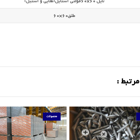
تایل 60×60مولتی استایل(طلایی و استیل)
طلق60×60
مرتبط :
محصولات