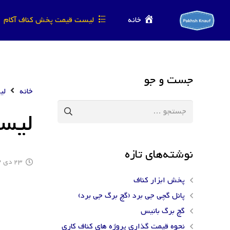
خانه
لیست قیمت پخش کناف آکام
جست و جو
خانه
لی
جستجو
لیس
برای:
نوشته‌های تازه
23 دی 1402
پخش ابزار کناف
پانل گچی جی برد (گچ برگ جی برد)
گچ برگ باتیس
نحوه قیمت گذاری پروژه های کناف کاری