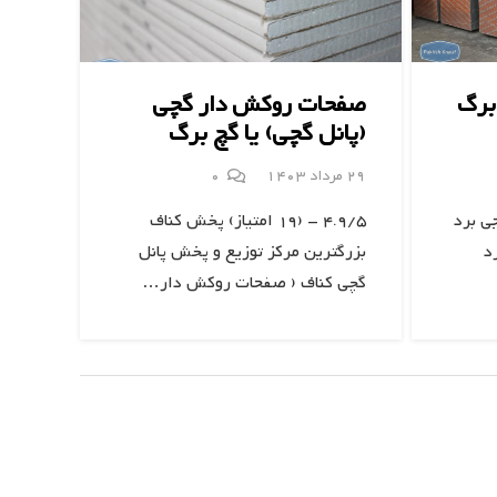
برگ
صفحات روکش ‌دار گچی
(پانل گچی) یا گچ برگ
29 مرداد 1403
0
رگ جی برد
4.9/5 - (19 امتیاز) پخش کناف
د
بزرگترین مرکز توزیع و پخش پانل
گچی کناف ( صفحات روکش ‌دار…