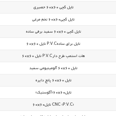
تایل گچی 60×60 حصیری
تایل گچی60×60 تخم مرغی
تایل گچی 60×60 سفید برفی ساده
تایل براق سادهP.V.C تایل 60×60
هات استمپ طرح دارP.V.C تایل 60×60
تایل 60×60 آلومینیومی سفید
تایل 60×60 پانچ دایره
تایل60×60(آگوستیک)
(P.V.C) CNC تایل60×60