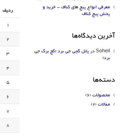
معرفی انواع پیچ های کناف – خرید و
ردیف
پخش پیچ کناف
1
آخرین دیدگاه‌ها
2
Soheil
در
پانل گچی جی برد (گچ برگ جی
3
برد)
4
دسته‌ها
5
محصولات
(6)
6
مقالات
(2)
7
8