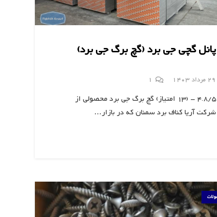
پانل گچی جی برد (گچ برگ جی برد)
دیدگاه
29 مرداد 1403
1
4.8/5 - (13 امتیاز) گچ برگ جی برد محصولی از
شرکت آریا کناف برد سمنان که در بازار…
ولات