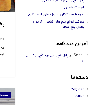
پانل گچی جی برد (گچ برگ جی برد)
گچ برگ باتیس
نحوه قیمت گذاری پروژه های کناف کاری
معرفی انواع پیچ های کناف – خرید و
پخ
پخش پیچ کناف
29 مرداد 1403
آخرین دیدگاه‌ها
اهم
Soheil
در
پانل گچی جی برد (گچ برگ جی
برد)
دسته‌ها
محصولات
مقالات
محصولات