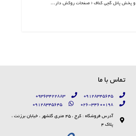
و پخش پانل گچی کناف ( صفحات روکش ‌دار…
تماس با ما
09363422883
09128345645
09128345645
026-34600198
آدرس فروشگاه : کرج ، 45 متری گلشهر ، خیابان برزنت ،
پلاک 4