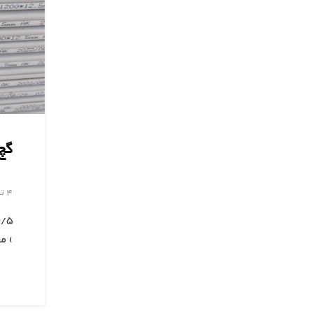
گچ
4 تیر 1402
) م