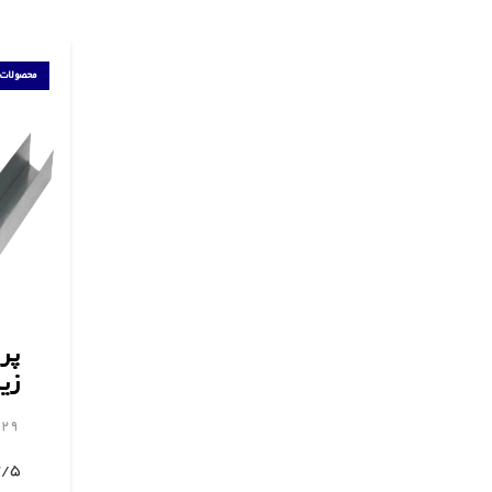
محصولات
پرو
زی
29 مرداد 1403