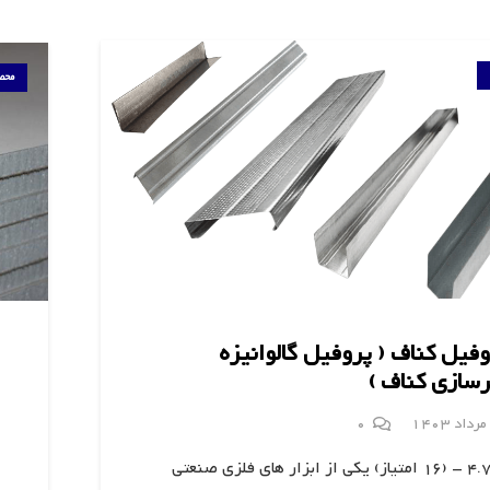
محص
فیل کناف ( پروفیل گالوانیزه
رسازی کناف )
0
4.7/5 - (16 امتیاز) یکی از ابزار های فلزی صنعتی