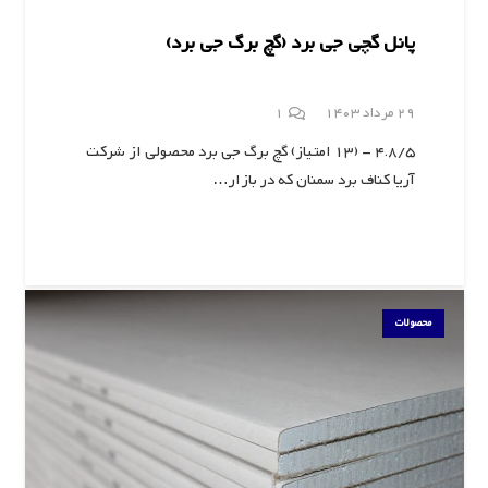
پانل گچی جی برد (گچ برگ جی برد)
دیدگاه
29 مرداد 1403
1
4.8/5 - (13 امتیاز) گچ برگ جی برد محصولی از شرکت
آریا کناف برد سمنان که در بازار…
محصولات