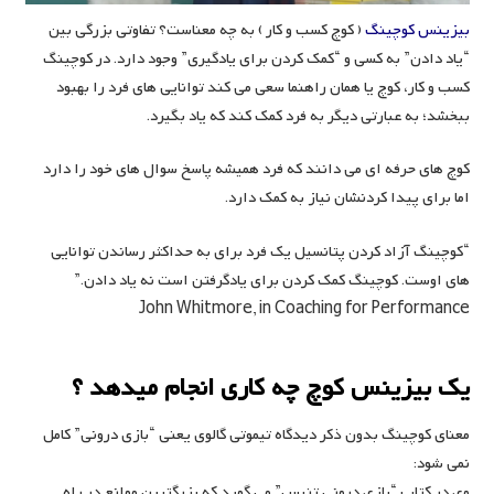
بیزینس کوچینگ
( کوچ کسب و کار ) به چه معناست؟ تفاوتی بزرگی بین
“یاد دادن” به کسی و “کمک کردن برای یادگیری” وجود دارد. در کوچینگ
کسب و کار، کوچ یا همان راهنما سعی می کند توانایی های فرد را بهبود
ببخشد؛ به عبارتی دیگر به فرد کمک کند که یاد بگیرد.
کوچ های حرفه ای می دانند که فرد همیشه پاسخ سوال های خود را دارد
اما برای پیدا کردنشان نیاز به کمک دارد.
“کوچینگ آزاد کردن پتانسیل یک فرد برای به حداکثر رساندن توانایی
های اوست. کوچینگ کمک کردن برای یادگرفتن است نه یاد دادن.”
John Whitmore, in Coaching for Performance
یک بیزینس کوچ چه کاری انجام میدهد ؟
معنای کوچینگ بدون ذکر دیدگاه تیموتی گالوی یعنی “بازی درونی” کامل
نمی شود:
وی در کتاب “بازی درونی تنیس” می گوید که بزرگترین موانع در راه