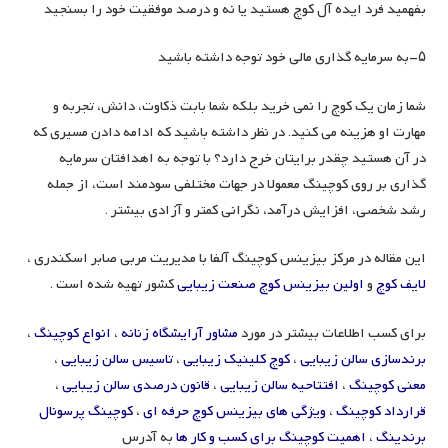
بفهمید فرد ایده آل کوچ هستید یا نه و درصد موفقیت خود را بسنجید
۵-به سرمایه گذاری مالی خود توجه داشته باشید
شما زمان یک کوچ را نمی خرید بلکه شما بابت ذکاوت، دانش، تجربه و
مهارت او هزینه می کنید. در نظر داشته باشید که ادامه دادن مسیری که
در آن هستید چقدر برایتان خرج دارد؟ با توجه به اهدافتان سرمایه
گذاری بر روی کوچینگ معمولا در جهات مختلفی سودمند است، از جمله
رشد شخصی، افزایش درآمد، نگرانی کمتر و آزادی بیشتر .
این مقاله در مرکز بیزینس کوچینگ آلفا با مدیریت مربی صابر اسکندری ،
لایف کوچ
و
اولین بیزینس کوچ صنعت زیبایی
کشور تهیه شده است .
برای کسب اطلاعات بیشتر در مورد
مشاور آرایشگاه زنانه
،
انواع کوچینگ
،
برندسازی سالن زیبایی
،
کوچ کلینیک زیبایی
،
تاسیس سالن زیبایی
،
معنی کوچینگ
،
افتتاحیه سالن زیبایی
،
قانون درصدی سالن زیبایی
،
قرارداد کوچینگ
،
ویژگی های بیزینس کوچ حرفه ای
،
کوچینگ پرسونال
برندینگ
،
اهمیت کوچینگ برای کسب و کار ها
به آدرس