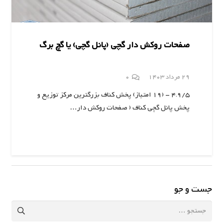
صفحات روکش ‌دار گچی (پانل گچی) یا گچ برگ
29 مرداد 1403
0
4.9/5 - (19 امتیاز) پخش کناف بزرگترین مرکز توزیع و
پخش پانل گچی کناف ( صفحات روکش ‌دار…
جست و جو
جستجو
برای: